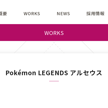
概要
WORKS
NEWS
採用情報
業内容
ジョン
表あいさつ
社概要
引先一覧
クセス
WORKS
Pokémon LEGENDS アルセウス