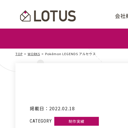
会社
事
ビ
代
会
取
ア
TOP
WORKS
Pokémon LEGENDS アルセウス
掲載日：
2022.02.18
制作実績