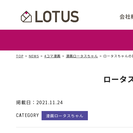
会社
事
ビ
代
会
取
ア
TOP
NEWS
4コマ漫画
漫画ロータスちゃん
ロータスちゃんの日
ロータス
掲載日：
2021.11.24
漫画ロータスちゃん