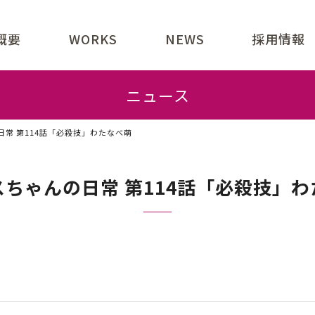
概要
WORKS
NEWS
採用情報
業内容
ジョン
表あいさつ
社概要
引先一覧
クセス
ニュース
常 第114話「必殺技」わたなべ萌
ちゃんの日常 第114話「必殺技」