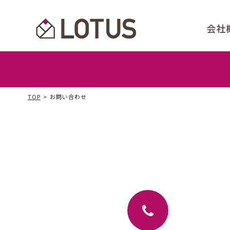
会社
事
ビ
代
会
取
ア
TOP
お問い合わせ